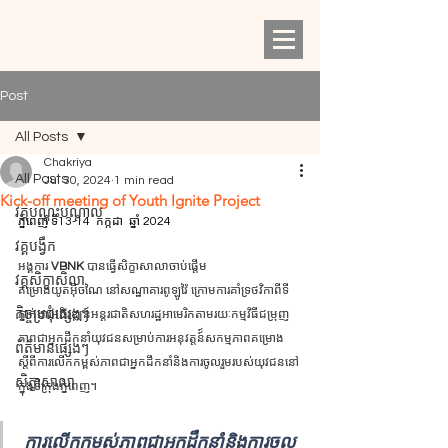
Post
All Posts
Chakriya
All Posts
Jul 30, 2024
1 min read
Kick-off meeting of Youth Ignite Project
វគ្គបណ្តុះបណ្ដាល
ភ្នំពេញ ទី13-14  កក្កដា  ឆ្នាំ 2024 
វគ្គបង្វឹក
អង្គការ 
VBNK 
បានធ្វើសិក្ខាសាលាចាប់ផ្តើម​
វគ្គសិក្ខាសិលា
គម្រោងយូតអ៊ីចណៃ នៅសណ្ឋាគារពូឡូវ៉ៃ ក្រោមការគាំទ្រថវិកាពីទី
កិច្ចប្រជុំផ្សេងៗ
ភ្នាក់ងារអភិវឌ្ឍន៍អន្តរជាតិសហរដ្ឋអាមេរិកតាមរយៈកម្មវិធីជម្រុញ
ភាពជាអ្នកដឹកនាំយុវជនសម្រាប់ការអនុវត្តន៍៍សកម្មភាពគម្រោង
ព័ត៌មានផ្សេងៗ
ស្តីពីការលើកកម្ពស់ភាពជាអ្នកដឹកនាំនិងការចូលរួមរបស់យុវជននៅ
សិក្ខាសាលា
ក្នុងទីក្រុងភ្នំពេញ។
ការលើកកម្ពស់ភាពជាអ្នកដឹកនាំនិងការចូល