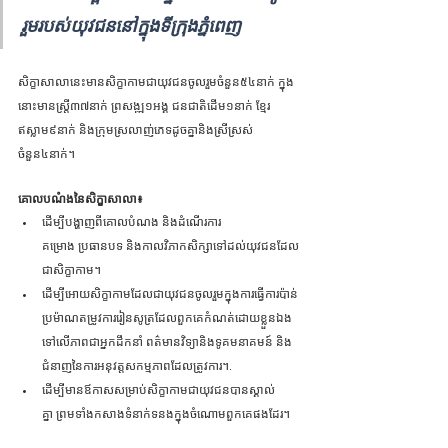
រួមរបស់យុវជននៅក្នុងទីក្រុងភ្នំពេញ
សិក្ខាសាលានេះមានសិក្ខាកាមជាយុវជនចូលរួមចំនួន៥៤នាក់ ក្នុង
នោះមានស្រ្តី៣៧នាក់ ព្រសង្ឍ១អង្គ ជនជាតិដើម១នាក់ ខ្មែរ
ឥស្លាម៩នាក់ និងក្រុមស្រលាញ់ភេទដូចគ្នានិងស្រីស្រស់
ចំនួន៤នាក់។​
គោលបណំងនៃសិក្ខាសាលា៖
ដើម្បីបង្ហាញពីគោលបំណង និងដំណើរការ
គម្រោង ប្រធានបទ និងកាលវិភាកសិក្សាទៅដល់យុវជនដែល
ជាសិក្ខាកាម។
ដើម្បីអោយសិក្ខាកាមដែលជាយុវជនចូលរួមក្នុងការធ្វើការប៉ាន់
ប្រម៉ាណតម្រូវការរៀនសូត្រដែលពួកគេកំណត់ដោយខ្លួនឯង
ទៅលើភាពជាអ្នកដឹកនាំ ពត៌មានវិទ្យានិងទូគមនាគមន៍ និង
ជំនាញនៃការអនុវត្តសកម្មភាពដែលត្រូវការ។
.
ដើម្បីមានឪកាសសម្រាប់សិក្ខាកាមជាយុវជនបានស្គាល់
គ្នា ព្រមទាំងកសាងទំនាក់ទនងក្នុងចំណោមពួកគេផងដែរ។