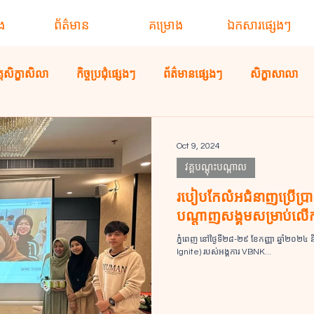
ង
ព័ត៌មាន
គម្រោង
ឯកសារផ្សេងៗ
គ្គសិក្ខាសិលា
កិច្ចប្រជុំផ្សេងៗ
ព័ត៌មានផ្សេងៗ
សិក្ខាសាលា
Oct 9, 2024
វគ្គបណ្តុះបណ្ដាល
របៀបកែលំអជំនាញប្រើប្រា
បណ្តាញសង្គមសម្រាប់លើក​​
ភ្នំពេញ នៅថ្ងៃទី២៨-២៩ ខែកញ្ញា ឆ្នាំ២០២៤ និង ០៥-០៦ តុ
Ignite) របស់អង្គការ VBNK...