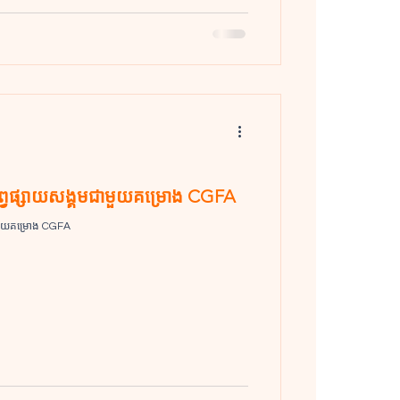
ធផ្សព្វផ្សាយសង្គមជាមួយគម្រោង CGFA
មជាមួយគម្រោង CGFA