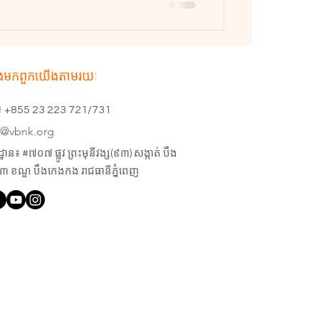
ង​មក​ពួក​យើងតាមរយៈ
្ទ៖ +855 23 223 721/731
e@vbnk.org
ាន៖ #៧០៧ ផ្លូវ ព្រះមុនីវង្ស(៩៣) សង្កាត់ បឹង
 ខណ្ឌ បឹងកេងកង រាជធានីភ្នំពេញ