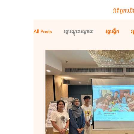
អំពីពួកយើ
All Posts
វគ្គបណ្តុះបណ្ដាល
វគ្គបង្វឹក
វ