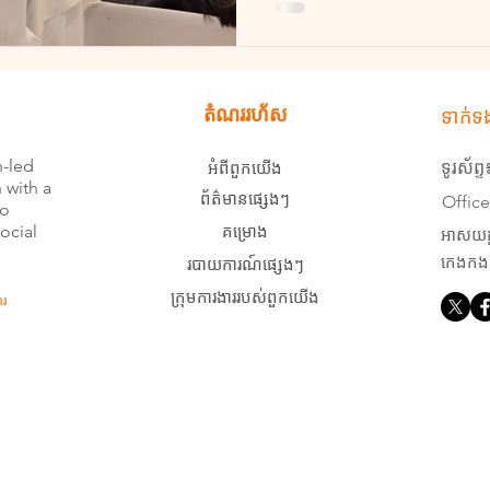
តំណររហ័ស
ទាក់ទ
n-led
អំពីពួកយើង
ទូរស័ព
 with a
ព័ត៌មានផ្សេងៗ
Offic
to
ocial
គម្រោង
អាសយដ្ឋ
របាយការណ៍ផ្សេងៗ
កេងកង៣
ក្រុមការងាររបស់ពួកយើង
រ