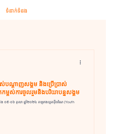
ទំនាក់ទំនង
ស់បណ្តាញសង្គម និងប្រើប្រាស់
កម្ពស់ការចូលរួមនិងបរិយាបន្នសង្គម
លា ឆ្នាំ២០២៤ គម្រោងយូតអ៊ីចណៃ (Youth