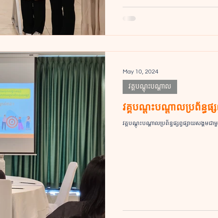
May 10, 2024
វគ្គបណ្តុះបណ្ដាល
វគ្គបណ្ដុះបណ្ដាលប្រព័ន្
វគ្គបណ្ដុះបណ្ដាលប្រព័ន្ធផ្សព្វផ្សាយសង្គ