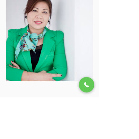
Previous
Next
ទាក់ទង​មក​ពួក​យើងតាមរយៈ
ទូរស័ព្ទ៖
+855 23 223 721
/731
Office@vbnk.org