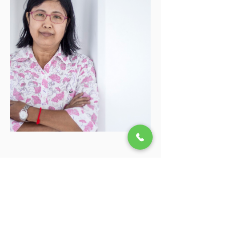
Previous
Next
ទាក់ទង​មក​ពួក​យើងតាមរយៈ
ទូរស័ព្ទ៖
+855 23 223 721
/731
Office@vbnk.org