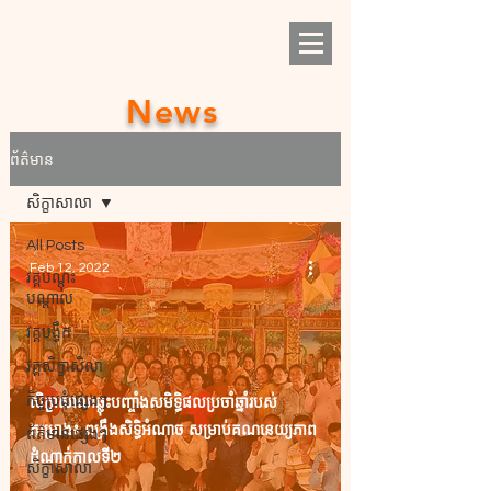
News
ព័ត៌មាន
សិក្ខាសាលា
All Posts
Feb 12, 2022
វគ្គបណ្តុះ
បណ្ដាល
វគ្គបង្វឹក
វគ្គសិក្ខាសិលា
សិក្ខាសាលាឆ្លុះបញ្ចាំងសមិទ្ធិផលប្រចាំឆ្នាំរបស់
កិច្ចប្រជុំផ្សេងៗ
គម្រោង៖ ពង្រឹងសិទ្ធិអំណាច សម្រាប់គណនេយ្យភាព
ព័ត៌មានផ្សេងៗ
ដំណាក់កាលទី២
សិក្ខាសាលា