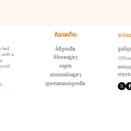
តំណររហ័ស
ទាក់ទ
n-led
អំពីពួកយើង
ទូរស័ព
 with a
ព័ត៌មានផ្សេងៗ
Offic
to
ocial
គម្រោង
អាសយដ្ឋ
របាយការណ៍ផ្សេងៗ
កេងកង៣
ក្រុមការងាររបស់ពួកយើង
រ