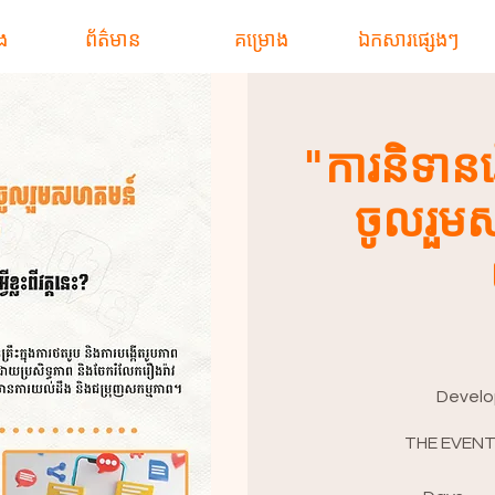
ង
ព័ត៌មាន
គម្រោង
ឯកសារផ្សេងៗ
"ការនិទាន
ចូលរួម
Devel
THE EVENT