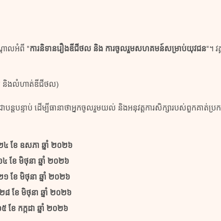
ណ្តាលអំពី "
ការនិទានរឿងឌីជីថល និង ការចូលរួមសហគមន៍សម្រាប់យុវជន
"។ វ
ូ និងលំហាត់ឌីជីថល)
ជាបន្តបន្ទាប់ ដើម្បីធានាថាអ្នកចូលរួមយល់ និងអនុវត្តការសិក្សារបស់ពួកគាត់ប
ិង ២៤ ខែ ឧសភា ឆ្នាំ ២០២៦
 ១៤ ខែ មិថុនា ឆ្នាំ ២០២៦ 
ង ២១ ខែ មិថុនា ឆ្នាំ ២០២៦ 
ង ២៨ ខែ មិថុនា ឆ្នាំ ២០២៦
 ០៥ ខែ កក្កដា ឆ្នាំ ២០២៦ 