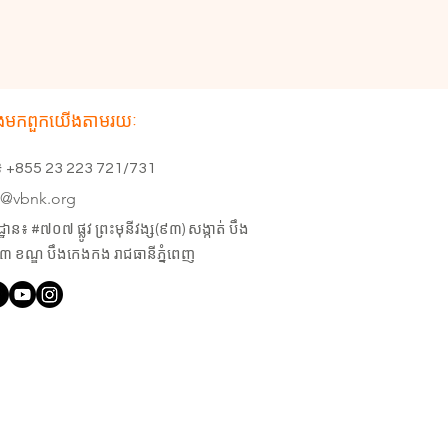
ង​មក​ពួក​យើងតាមរយៈ
្ទ៖ +855 23 223 721/731
e@vbnk.org
ាន៖ #៧០៧ ផ្លូវ ព្រះមុនីវង្ស(៩៣) សង្កាត់ បឹង
 ខណ្ឌ បឹងកេងកង រាជធានីភ្នំពេញ