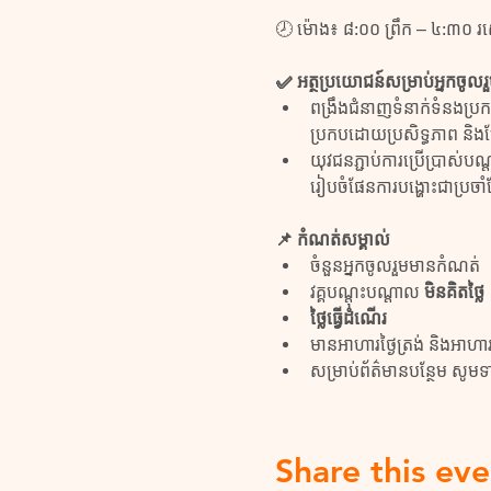
🕗 ម៉ោង៖ ៨:០០ ព្រឹក – ៤:៣០ 
✅ អត្ថប្រយោជន៍សម្រាប់អ្នកចូលរ
ពង្រឹងជំនាញទំនាក់ទំនងប្
ប្រកបដោយប្រសិទ្ធភាព និង
យុវជនភ្ជាប់ការប្រើប្រាស់
រៀបចំផែនការបង្ហោះជាប្រចា
📌 កំណត់សម្គាល់
ចំនួនអ្នកចូលរួមមានកំណត់
វគ្គបណ្តុះបណ្តាល 
មិនគិតថ្លៃ 
ថ្លៃធ្វើដំណើរ
មានអាហារថ្ងៃត្រង់ និងអាហ
សម្រាប់ព័ត៌មានបន្ថែម សូ
Share this eve