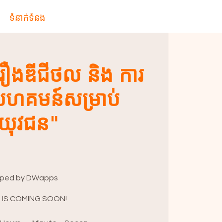
ទំនាក់ទំនង
រឿងឌីជីថល និង ការ
សហគមន៍សម្រាប់
យុវជន"
oped by DWapps
 IS COMING SOON!