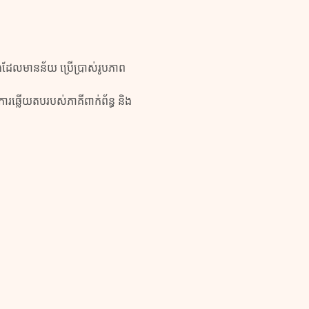
ដែលមានន័យ ប្រើប្រាស់រូបភាព
រឆ្លើយតបរបស់ភាគីពាក់ព័ន្ធ និង