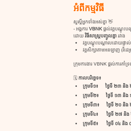
អំពីកម្មវិធី
សួស្ដីអ្នកទាំងអស់គ្នា 👋
- អង្គការ 
VBNK
 ផ្តល់វគ្គបណ្តុះប
ដោយ 
វិធីសាស្រ្តបញ្ចូលគ្នា
 រវាង
វគ្គបណ្តុះបណ្តាលដោយផ្ទាល់
វគ្គសិក្សាតាមអនឡាញ (វីដេអ
ក្រុមការងារ VBNK ផ្តល់ការគាំទ្រ
🗓 
កាលបរិច្ឆេទ៖  
ក្រុមទី១៖      ថ្ងៃទី ២៣ ន
ក្រុមទី២៖      ថ្ងៃទី ១៣ និង
ក្រុមទី៣៖      ថ្ងៃទី​ ២០ និ
ក្រុមទី៤៖       ថ្ងៃទី ២៧ និ
ក្រុមទី៥៖       ថ្ងៃទី ០៤ និង