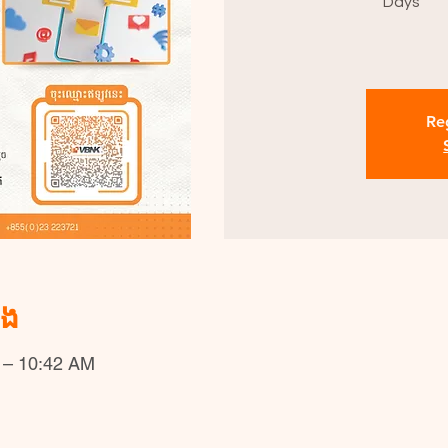
Days
Reg
ំង
 – 10:42 AM