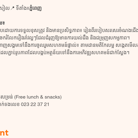
រសៀល📍 ទីតាំង៖
ភ្នំពេញ
ួម៖
រកបដោយការទទួលខុសត្រូវ និងមានប្រសិទ្ធភាព៖ រៀនពីរបៀបសរសេរចំណងជើង
ចែករំលែករឿងរ៉ាវល្អៗដែលជំរុញឱ្យមានការយល់ដឹង និងជម្រុញសកម្មភាព។
បណ្តាញសង្គមទៅនឹងការចូលរួមសហគមន៍ផ្ទាល់៖ តាមដានមតិកែលម្អ សង្កេតមើលកា
ំដែលភ្ជាប់រូបភាពដែលបង្កប់អត្ថន័យទៅនឹងការអភិវឌ្ឍសហគមន៍ជាក់ស្ដែង។
ារសម្រន់ (Free lunch & snacks)
មទាក់ទងលេខ 023 22 37 21
nt