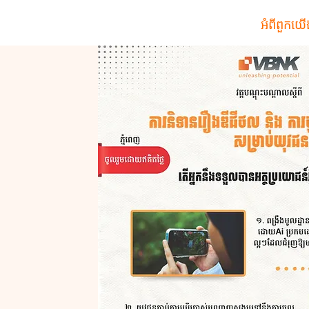
អំពីពួកយើ