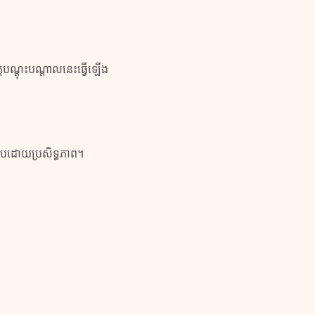
គ្គបណ្តុះបណ្តាលនេះធ្វើឡើង
្រកបដោយប្រសិទ្ធភាព។