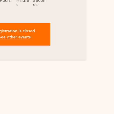
Hours
Minute
Secon
s
ds
istration is closed
See other events